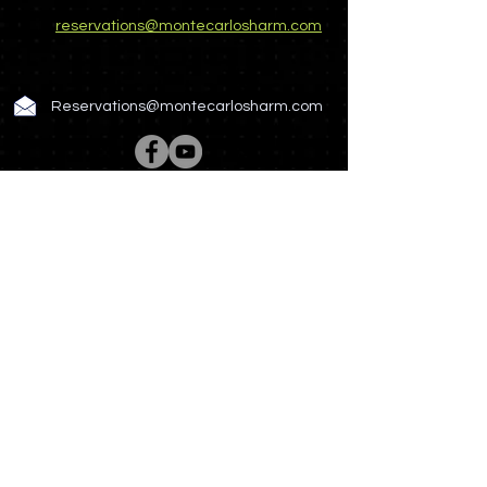
reservations@montecarlosharm.com
Reservations@montecarlosharm.com
Rooms & Suites
Spa & Wellness
Restaurant & Bar
Meetings & Events
Hotel Story
Photo Gallery
News & Offers
Contact US