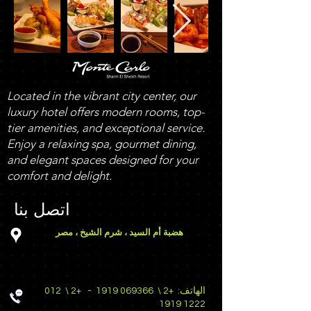
Located in the vibrant city center, our
luxury hotel offers modern rooms, top-
tier amenities, and exceptional service.
Enjoy a relaxing spa, gourmet dining,
and elegant spaces designed for your
comfort and delight.
اتصل بنا
هضبة أم السيد ، شرم الشيخ ، مصر
الهاتف:
+2 \
069366 1919
-
+2 \
012
1222 1919