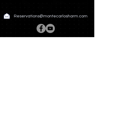
Reservations@montecarlosharm.com
Rooms & Suites
Spa & Wellness
Restaurant & Bar
Meetings & Events
Hotel Story
Photo Gallery
News & Offers
Contact US