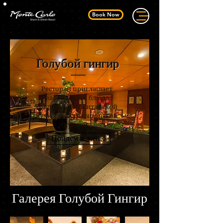
Book Now
Голубой гингир
Ресторан приглашает
вас отведать блюда
современной китайской
кухни вместе с японской
кухней
.
Пойдем в меню
Галерея Голубой Гингир