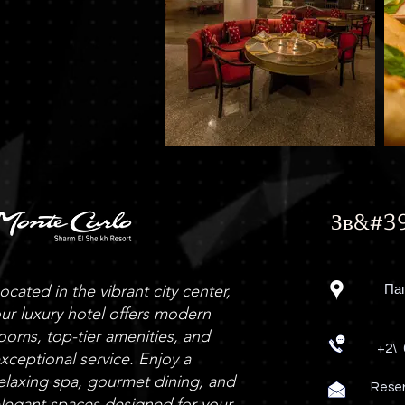
Зв&#39
ocated in the vibrant city center,
Паг
ur luxury hotel offers modern
ooms, top-tier amenities, and
+2\
xceptional service. Enjoy a
elaxing spa, gourmet dining, and
Rese
legant spaces designed for your