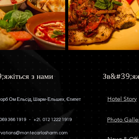
;яжіться з нами
Зв&#39;яж
Hotel Story
орб Ом Ельсід, Шарм-Ельшех, Єгипет
Photo Galle
069 366 1919
-
+2\
012 1222 1919
rvations@montecarlosharm.com